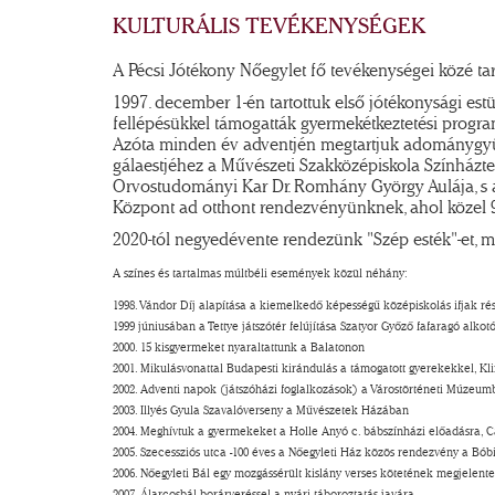
KULTURÁLIS TEVÉKENYSÉGEK
A Pécsi Jótékony Nőegylet fő tevékenységei közé ta
1997. december 1-én tartottuk első jótékonysági 
fellépésükkel támogatták gyermekétkeztetési progr
Azóta minden év adventjén megtartjuk adománygyűjt
gálaestjéhez a Művészeti Szakközépiskola Színházt
Orvostudományi Kar Dr. Romhány György Aulája, s az 
Központ ad otthont rendezvényünknek, ahol közel 9
2020-tól negyedévente rendezünk "Szép esték"-et, me
A színes és tartalmas múltbéli események közül néhány:
1998. Vándor Díj alapítása a kiemelkedő képességű középiskolás ifjak ré
1999 júniusában a Tettye játszótér felújítása Szatyor Győző fafaragó al
2000. 15 kisgyermeket nyaraltattunk a Balatonon
2001. Mikulásvonattal Budapesti kirándulás a támogatott gyerekekkel, 
2002. Adventi napok (játszóházi foglalkozások) a Várostörténeti Múzeu
2003. Illyés Gyula Szavalóverseny a Művészetek Házában
2004. Meghívtuk a gyermekeket a Holle Anyó c. bábszínházi előadásra, C
2005. Szecessziós utca -100 éves a Nőegyleti Ház közös rendezvény a Bób
2006. Nőegyleti Bál egy mozgássérült kislány verses kötetének megjelen
2007. Álarcosbál borárveréssel a nyári táboroztatás javára