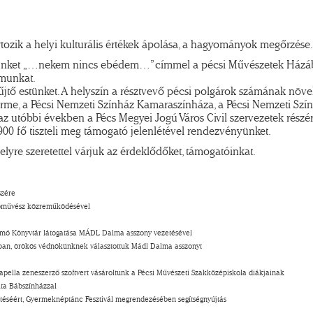
rtozik a helyi kulturális értékek ápolása, a hagyományok megőrzése.
estünket „…nekem nincs ebédem…” címmel a pécsi Művészetek Házá
amunkat.
ő estünket. A helyszín a résztvevő pécsi polgárok számának növeke
erme, a Pécsi Nemzeti Színház Kamaraszínháza, a Pécsi Nemzeti Szí
utóbbi években a Pécs Megyei Jogú Város Civil szervezetek részére 
00 fő tiszteli meg támogató jelenlétével rendezvényünket.
lyre szeretettel várjuk az érdeklődőket, támogatóinkat.
szére
kotóművész közreműködésével
Klimó Könyvtár látogatása MÁDL Dalma asszony vezetésével
mban, örökös védnökünknek választottuk Mádl Dalma asszonyt
apella zeneszerző szoftvert vásároltunk a Pécsi Művészeti Szakközépiskola diákjainak
ita Bábszínházzal
tetéséért, Gyermeknéptánc Fesztivál megrendezésében segítségnyújtás