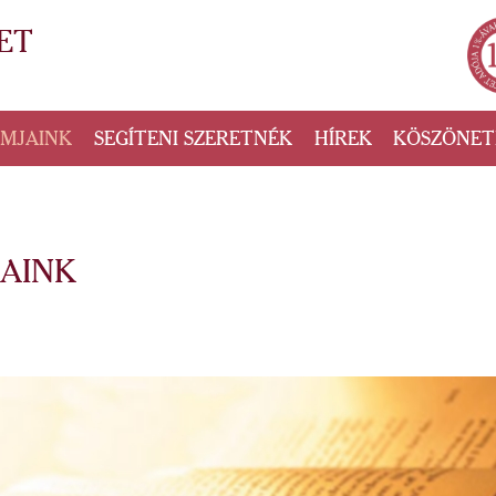
ET
AMJAINK
SEGÍTENI SZERETNÉK
HÍREK
KÖSZÖNET
AINK