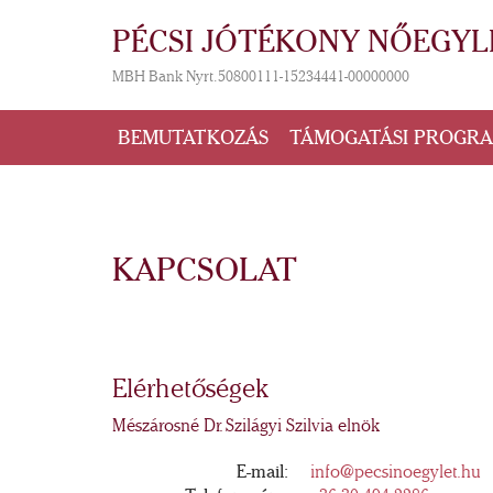
PÉCSI JÓTÉKONY NŐEGYL
MBH Bank Nyrt. 50800111-15234441-00000000
BEMUTATKOZÁS
TÁMOGATÁSI PROGR
KAPCSOLAT
Elérhetőségek
Mészárosné Dr. Szilágyi Szilvia elnök
E-mail:
info@pecsinoegylet.hu