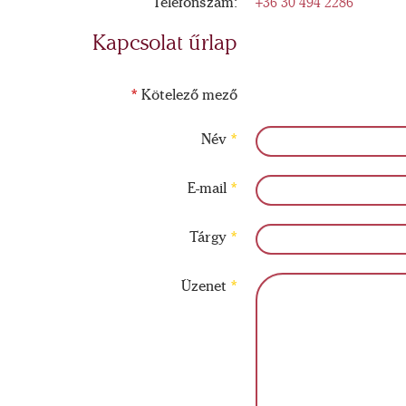
Telefonszám:
+36 30 494 2286
Kapcsolat űrlap
*
Kötelező mező
Név
*
E-mail
*
Tárgy
*
Üzenet
*