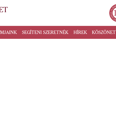
ET
AMJAINK
SEGÍTENI SZERETNÉK
HÍREK
KÖSZÖNET