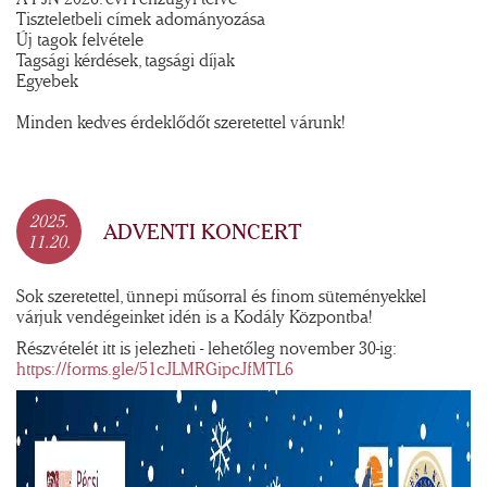
Tiszteletbeli címek adományozása
Új tagok felvétele
Tagsági kérdések, tagsági díjak
Egyebek
Minden kedves érdeklődőt szeretettel várunk!
2025.
ADVENTI KONCERT
11.20.
Sok szeretettel, ünnepi műsorral és finom süteményekkel
várjuk vendégeinket idén is a Kodály Központba!
Részvételét itt is jelezheti - lehetőleg november 30-ig:
https://forms.gle/51cJLMRGipcJfMTL6