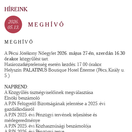
HÍREINK
2026.
M E G H Í V Ó
05.13.
M E G H Í V Ó
A Pécsi Jótékony Nőegylet
2026. május 27-én, szerdán 16.30
órakor
közgyűlést tart.
Határozatképtelenség esetén kezdés: 17.00 órakor.
Helyszín:
PALATINUS
Boutique Hotel Étterme (Pécs, Király u.
5.)
NAPIREND
:
A Közgyűlés tisztségviselőinek megválasztása
Elnöki beszámoló
A PJN Felügyelő Bizottságának jelentése a 2025. évi
gazdálkodásról
A PJN 2025. évi Pénzügyi tervének teljesítése és
mérlegeredménye
A PJN 2025. évi Közhasznúsági beszámolója
A PJN 2026. évi Pénzügyi terve