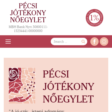
PÉCSI
JÓTÉKONY
NŐEGYLET
MBH Bank Nyrt. 50800111-
15234441-00000000
PÉCSI
JÓTÉKONY
NŐEGYLET
"A jó szív - isteni adomány,