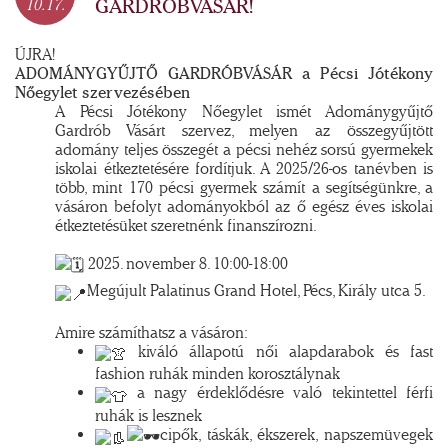
GARDRÓBVÁSÁR!
10.17.
ÚJRA!
ADOMÁNYGYŰJTŐ GARDRÓBVÁSÁR a Pécsi Jótékony
Nőegylet szervezésében
A Pécsi Jótékony Nőegylet ismét Adománygyűjtő
Gardrób Vásárt szervez, melyen az összegyűjtött
adomány teljes összegét a pécsi nehéz sorsú gyermekek
iskolai étkeztetésére fordítjuk. A 2025/26-os tanévben is
több, mint 170 pécsi gyermek számít a segítségünkre, a
vásáron befolyt adományokból az ő egész éves iskolai
étkeztetésüket szeretnénk finanszírozni.
2025. november 8. 10:00-18:00
Megújult Palatinus Grand Hotel, Pécs, Király utca 5.
Amire számíthatsz a vásáron:
kiváló állapotú női alapdarabok és fast
fashion ruhák minden korosztálynak
a nagy érdeklődésre való tekintettel férfi
ruhák is lesznek
cipők, táskák, ékszerek, napszemüvegek