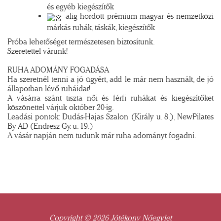
és egyéb kiegészítők
alig hordott prémium magyar és nemzetközi
márkás ruhák, táskák, kiegészítők
Próba lehetőséget természetesen biztosítunk.
Szeretettel várunk!
RUHA ADOMÁNY FOGADÁSA
Ha szeretnél tenni a jó ügyért, add le már nem használt, de jó
állapotban lévő ruháidat!
A vásárra szánt tiszta női és férfi ruhákat és kiegészítőket
köszönettel várjuk október 20-ig.
Leadási pontok: Dudás-Hajas Szalon (Király u. 8.), NewPilates
By AD (Endresz Gy. u. 19.)
A vásár napján nem tudunk már ruha adományt fogadni.
Copyright © 2026 Jótékony Nőegylet