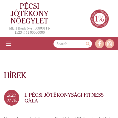
PÉCSI
JÓTÉKONY
NŐEGYLET
MBH Bank Nyrt. 50800111-
15234441-00000000
HÍREK
I. PÉCSI JÓTÉKONYSÁGI FITNESS
2023.
GÁLA
04.16.