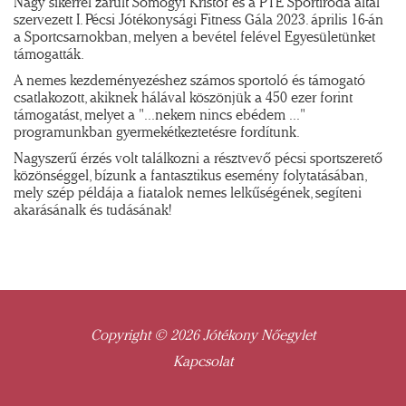
Nagy sikerrel zárult Somogyi Kristóf és a PTE Sportiroda által
szervezett I. Pécsi Jótékonysági Fitness Gála 2023. április 16-án
a Sportcsarnokban, melyen a bevétel felével Egyesületünket
támogatták.
A nemes kezdeményezéshez számos sportoló és támogató
csatlakozott, akiknek hálával köszönjük a 450 ezer forint
támogatást, melyet a "...nekem nincs ebédem ..."
programunkban gyermekétkeztetésre fordítunk.
Nagyszerű érzés volt találkozni a résztvevő pécsi sportszerető
közönséggel, bízunk a fantasztikus esemény folytatásában,
mely szép példája a fiatalok nemes lelkűségének, segíteni
akarásánalk és tudásának!
Copyright © 2026 Jótékony Nőegylet
Kapcsolat